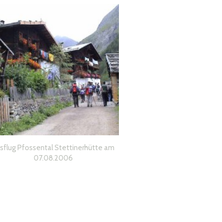
sflug Pfossental Stettinerhütte am
07.08.2006