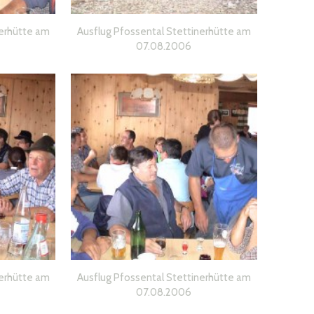
erhütte am
Ausflug Pfossental Stettinerhütte am
07.08.2006
erhütte am
Ausflug Pfossental Stettinerhütte am
07.08.2006